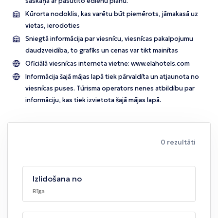
saskaņā ar pasūtīto ēdienu plānu.
Kūrorta nodoklis, kas varētu būt piemērots, jāmakasā uz
vietas, ierodoties
Sniegtā informācija par viesnīcu, viesnīcas pakalpojumu
daudzveidība, to grafiks un cenas var tikt mainītas
Oficiālā viesnīcas interneta vietne:
www.elahotels.com
Informācija šajā mājas lapā tiek pārvaldīta un atjaunota no
viesnīcas puses. Tūrisma operators nenes atbildību par
informāciju, kas tiek izvietota šajā mājas lapā.
0 rezultāti
Izlidošana no
Rīga