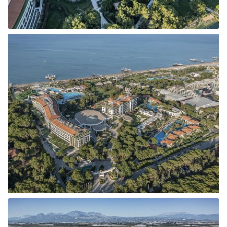
Tunisija
Albānija