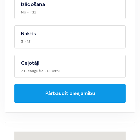
Izlidošana
No - līdz
Naktis
3 - 15
Ceļotāji
2 Pieaugušie - 0 Bērni
Pārbaudīt pieejamību