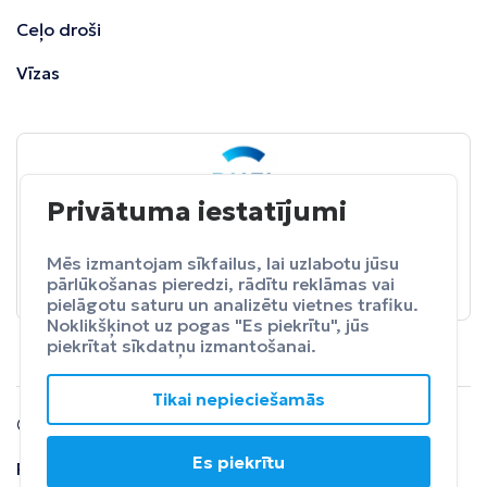
Ceļo droši
Vīzas
Privātuma iestatījumi
BALTA
ceļojumu apdrošināšana
Pasargā sevi no neparedzētiem izdevumeim.
Mēs izmantojam sīkfailus, lai uzlabotu jūsu
pārlūkošanas pieredzi, rādītu reklāmas vai
Apdrošināt
pielāgotu saturu un analizētu vietnes trafiku.
Noklikšķinot uz pogas "Es piekrītu", jūs
piekrītat sīkdatņu izmantošanai.
Tikai nepieciešamās
© 2024 SIA Fly Travel.
Es piekrītu
Privātuma
Lietošanas
Atteikuma