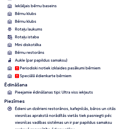
Iekšējais bērnu baseins
Bērnu klubs
Bērnu klubs
Rotaļu laukums
Rotaļu istaba
Mini diskotēka
Bērnu restorāns
Aukle (par papildus samaksu)
Periodiski notiek izklaides pasākumi bērniem
Speciālā ēdienkarte bērniem
Ēdināšana
Pieejamie ēdināšanas tipi: Ultra viss iekļauts
Piezīmes
Ēdieni un dzērieni restorānos, kafejnīcās, bāros un citās
viesnīcas aprakstā norādītās vietās tiek pasniegti pēc
viesnīcas vadības sistēmas un ir par papildus samaksu