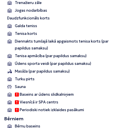
Trenažieru zāle
Jogas nodarbības
Daudzfunkcionāls korts
Galda teniss
Tenisa korts
Diennakts tumšajā laikā apgaismots tenisa korts (par
papildus samaksu)
Tenisa apmācība (par papildus samaksu)
Ūdens sporta veidi (par papildus samaksu)
Masāža (par papildus samaksu)
Turku pirts
Sauna
Baseins ar ūdens slidkalniņiem
Viesnīcā ir SPA centrs
Periodiski notiek izklaides pasākumi
Bērniem
Bērnu baseins