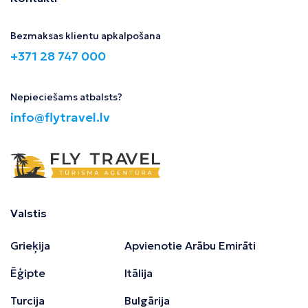
Bezmaksas klientu apkalpošana
+371 28 747 000
Nepieciešams atbalsts?
info@flytravel.lv
Valstis
Grieķija
Apvienotie Arābu Emirāti
Ēģipte
Itālija
Turcija
Bulgārija