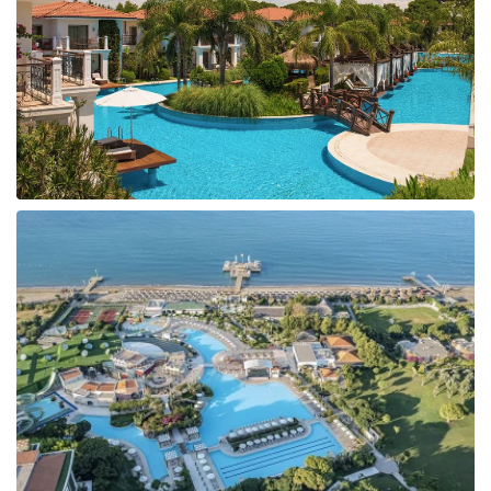
Taizeme
Turcija
Apvienotie Arābu Emirāti
Itālija
Kipra
Dominikānas Republika
Vjetnama
Tanzānija
Bulgārija
Melnkalne
Šrilanka