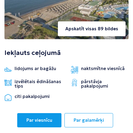
Apskatīt visas 89 bildes
Iekļauts ceļojumā
lidojums ar bagāžu
naktsmītne viesnīcā
izvēlētais ēdināšanas
pārstāvja
tips
pakalpojumi
citi pakalpojumi
Par viesnīcu
Par galamērķi