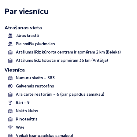
Par viesnīcu
Atrašanās vieta
Jūras krastā
Pie smilšu pludmales
Attālums līdz kūrorta centram ir apmēram 2 km (Beleka)
Attālums līdz lidostai ir apmēram 35 km (Antālija)
Viesnīca
Numuru skaits – 583
Galvenais restorāns
A la carte restorāni – 6 (par papildus samaksu)
Bāri – 9
Nakts klubs
Kinoteātris
WiFi
Veikali (par papildus samaksu)