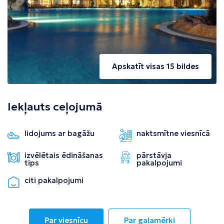
Apskatīt visas 15 bildes
Iekļauts ceļojumā
lidojums ar bagāžu
naktsmītne viesnīcā
izvēlētais ēdināšanas
pārstāvja
tips
pakalpojumi
citi pakalpojumi
Par viesnīcu
Par galamērķi