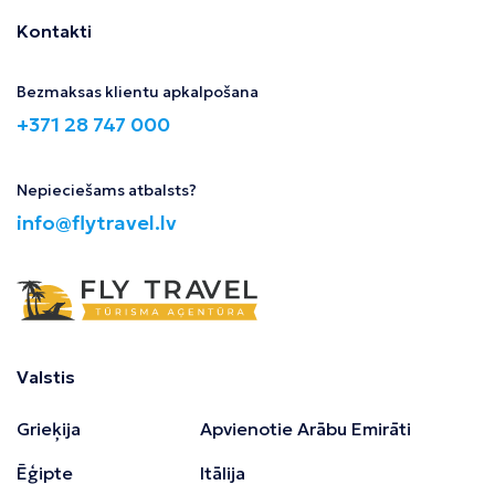
Kontakti
Bezmaksas klientu apkalpošana
+371 28 747 000
Nepieciešams atbalsts?
info@flytravel.lv
Valstis
Grieķija
Apvienotie Arābu Emirāti
Ēģipte
Itālija