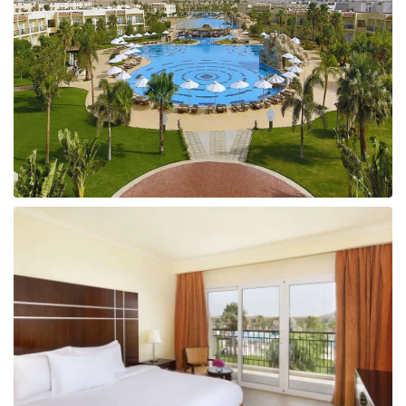
Taizeme
Turcija
Apvienotie Arābu Emirāti
Itālija
Kipra
Dominikānas Republika
Vjetnama
Tanzānija
Bulgārija
Melnkalne
Šrilanka