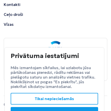
Kontakti
Ceļo droši
Vīzas
Privātuma iestatījumi
BALTA
ceļojumu apdrošināšana
Pasargā sevi no neparedzētiem izdevumeim.
Mēs izmantojam sīkfailus, lai uzlabotu jūsu
pārlūkošanas pieredzi, rādītu reklāmas vai
Apdrošināt
pielāgotu saturu un analizētu vietnes trafiku.
Noklikšķinot uz pogas "Es piekrītu", jūs
piekrītat sīkdatņu izmantošanai.
Tikai nepieciešamās
© 2024 SIA Fly Travel.