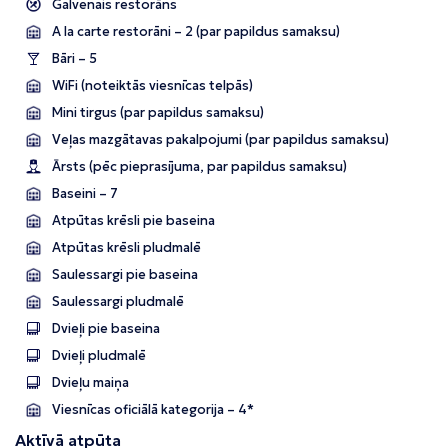
Galvenais restorāns
A la carte restorāni – 2 (par papildus samaksu)
Bāri – 5
WiFi (noteiktās viesnīcas telpās)
Mini tirgus (par papildus samaksu)
Veļas mazgātavas pakalpojumi (par papildus samaksu)
Ārsts (pēc pieprasījuma, par papildus samaksu)
Baseini – 7
Atpūtas krēsli pie baseina
Atpūtas krēsli pludmalē
Saulessargi pie baseina
Saulessargi pludmalē
Dvieļi pie baseina
Dvieļi pludmalē
Dvieļu maiņa
Viesnīcas oficiālā kategorija – 4*
Aktīvā atpūta