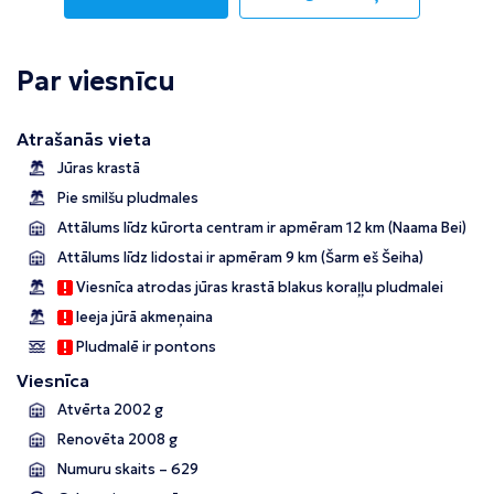
Par viesnīcu
Atrašanās vieta
Jūras krastā
Pie smilšu pludmales
Attālums līdz kūrorta centram ir apmēram 12 km (Naama Bei)
Attālums līdz lidostai ir apmēram 9 km (Šarm eš Šeiha)
Viesnīca atrodas jūras krastā blakus koraļļu pludmalei
Ieeja jūrā akmeņaina
Pludmalē ir pontons
Viesnīca
Atvērta 2002 g
Renovēta 2008 g
Numuru skaits – 629