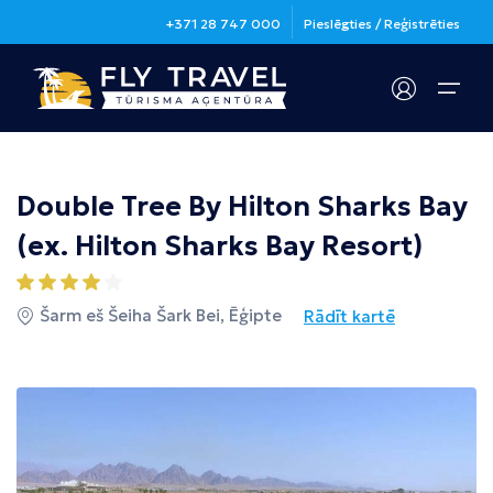
+371 28 747 000
Pieslēgties / Reģistrēties
Galamērķi
Double Tree By Hilton Sharks Bay
Apdrošināšana
Galamērķi
Noderīga informācija
(ex. Hilton Sharks Bay Resort)
Grieķija
Valstis un padomi ceļotājiem
Kontakti
Šarm eš Šeiha Šark Bei, Ēģipte
Rādīt kartē
Spānija
Ceļo droši
Noderīga informācija
Kanāriju salas
Jautājumi un atbildes
Ēģipte
Vīzas
Portugāle