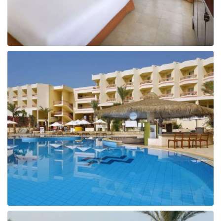
Tunisija
Albānija