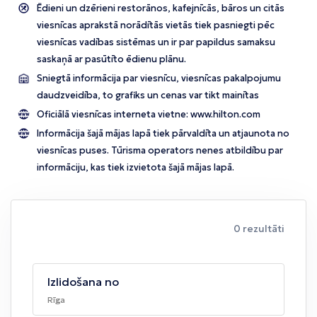
Ēdieni un dzērieni restorānos, kafejnīcās, bāros un citās
viesnīcas aprakstā norādītās vietās tiek pasniegti pēc
viesnīcas vadības sistēmas un ir par papildus samaksu
saskaņā ar pasūtīto ēdienu plānu.
Sniegtā informācija par viesnīcu, viesnīcas pakalpojumu
daudzveidība, to grafiks un cenas var tikt mainītas
Oficiālā viesnīcas interneta vietne:
www.hilton.com
Informācija šajā mājas lapā tiek pārvaldīta un atjaunota no
viesnīcas puses. Tūrisma operators nenes atbildību par
informāciju, kas tiek izvietota šajā mājas lapā.
0 rezultāti
Izlidošana no
Rīga