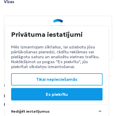
Vīzas
Privātuma iestatījumi
BALTA
ceļojumu apdrošināšana
Pasargā sevi no neparedzētiem izdevumeim.
Mēs izmantojam sīkfailus, lai uzlabotu jūsu
pārlūkošanas pieredzi, rādītu reklāmas vai
Apdrošināt
pielāgotu saturu un analizētu vietnes trafiku.
Noklikšķinot uz pogas "Es piekrītu", jūs
piekrītat sīkdatņu izmantošanai.
Tikai nepieciešamās
© 2024 SIA Fly Travel.
Es piekrītu
Privātuma
Lietošanas
Atteikuma
politika
noteikumi
tiesības
Rediģēt iestatījumus
Saņemt piedāvājumu