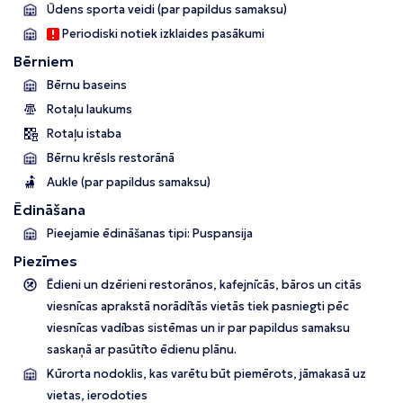
Ūdens sporta veidi (par papildus samaksu)
Periodiski notiek izklaides pasākumi
Bērniem
Bērnu baseins
Rotaļu laukums
Rotaļu istaba
Bērnu krēsls restorānā
Aukle (par papildus samaksu)
Ēdināšana
Pieejamie ēdināšanas tipi: Puspansija
Piezīmes
Ēdieni un dzērieni restorānos, kafejnīcās, bāros un citās
viesnīcas aprakstā norādītās vietās tiek pasniegti pēc
viesnīcas vadības sistēmas un ir par papildus samaksu
saskaņā ar pasūtīto ēdienu plānu.
Kūrorta nodoklis, kas varētu būt piemērots, jāmakasā uz
vietas, ierodoties