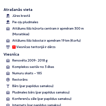
Atrašanās vieta
Jūras krastā
Pie oļu pludmales
Attālums līdz kūrorta centram ir apmēram 300 m
(Moraitikiai)
Attālums līdz lidostai ir apmēram 19 km (Korfu)
Viesnīcas teritorijā ir dārzs
Viesnīca
Renovēta 2009- 2018 g
Komplekss sastāv no 3 ēkas
Numuru skaits – 185
Restorāns
Bārs (par papildus samaksu)
Pludmales bārs (par papildus samaksu)
Konferenču zāle (par papildus samaksu)
Internets (par papildus samaksu)