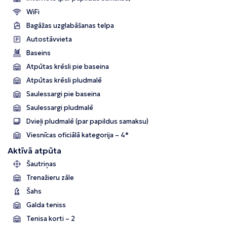
WiFi
Bagāžas uzglabāšanas telpa
Autostāvvieta
Baseins
Atpūtas krēsli pie baseina
Atpūtas krēsli pludmalē
Saulessargi pie baseina
Saulessargi pludmalē
Dvieļi pludmalē (par papildus samaksu)
Viesnīcas oficiālā kategorija – 4*
Aktīvā atpūta
Šautriņas
Trenažieru zāle
Šahs
Galda teniss
Tenisa korti – 2