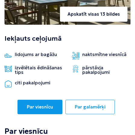
Apskatīt visas 13 bildes
Iekļauts ceļojumā
lidojums ar bagāžu
naktsmītne viesnīcā
izvēlētais ēdināšanas
pārstāvja
tips
pakalpojumi
citi pakalpojumi
Par viesnīcu
Par galamērķi
Par viesnīcu