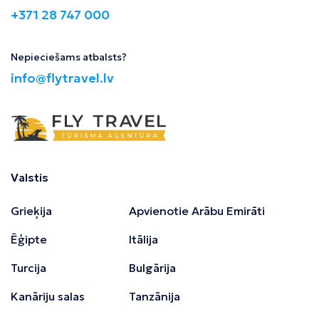
+371 28 747 000
Nepieciešams atbalsts?
info@flytravel.lv
Valstis
Grieķija
Apvienotie Arābu Emirāti
Ēģipte
Itālija
Turcija
Bulgārija
Kanāriju salas
Tanzānija