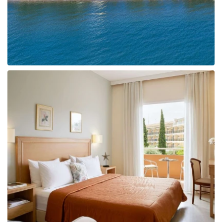
Taizeme
Turcija
Apvienotie Arābu Emirāti
Itālija
Kipra
Dominikānas Republika
Vjetnama
Tanzānija
Bulgārija
Melnkalne
Šrilanka