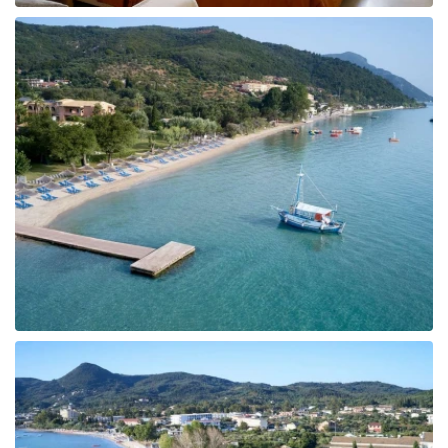
Tunisija
Albānija