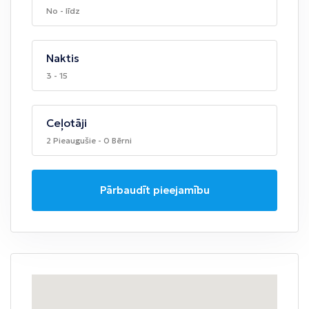
No - līdz
Naktis
3 - 15
Ceļotāji
2 Pieaugušie - 0 Bērni
Pārbaudīt pieejamību