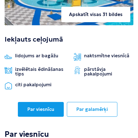
Apskatīt visas 31 bildes
Iekļauts ceļojumā
lidojums ar bagāžu
naktsmītne viesnīcā
izvēlētais ēdināšanas
pārstāvja
tips
pakalpojumi
citi pakalpojumi
Par viesnīcu
Par galamērķi
Par viesnīcu