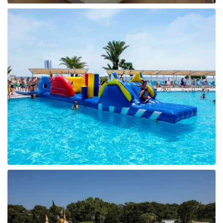
Tunisija
Albānija