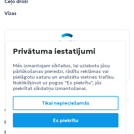
Ceļo droši
Vīzas
Privātuma iestatījumi
BALTA
ceļojumu apdrošināšana
Pasargā sevi no neparedzētiem izdevumeim.
Mēs izmantojam sīkfailus, lai uzlabotu jūsu
pārlūkošanas pieredzi, rādītu reklāmas vai
Apdrošināt
pielāgotu saturu un analizētu vietnes trafiku.
Noklikšķinot uz pogas "Es piekrītu", jūs
piekrītat sīkdatņu izmantošanai.
Tikai nepieciešamās
© 2024 SIA Fly Travel.
Es piekrītu
Privātuma
Lietošanas
Atteikuma
politika
noteikumi
tiesības