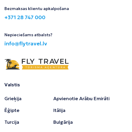
Bezmaksas klientu apkalpošana
+371 28 747 000
Nepieciešams atbalsts?
info@flytravel.lv
Valstis
Grieķija
Apvienotie Arābu Emirāti
Ēģipte
Itālija
Turcija
Bulgārija