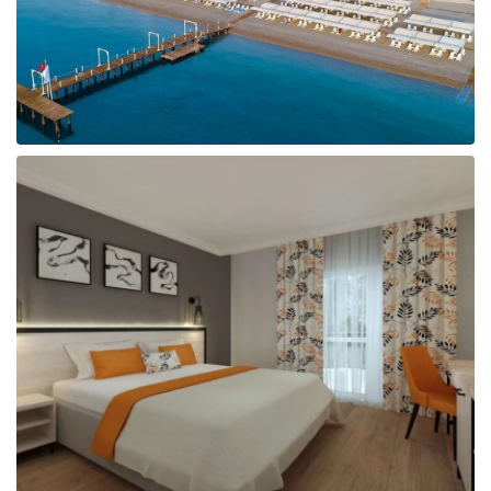
Taizeme
Turcija
Apvienotie Arābu Emirāti
Itālija
Kipra
Dominikānas Republika
Vjetnama
Tanzānija
Bulgārija
Melnkalne
Šrilanka