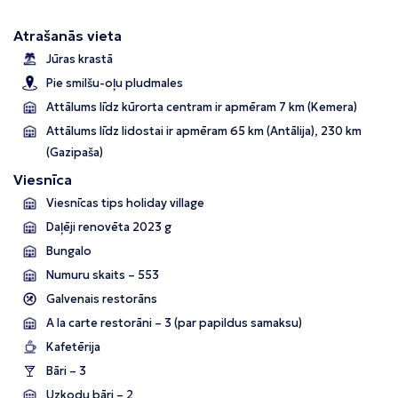
Atrašanās vieta
Jūras krastā
Pie smilšu-oļu pludmales
Attālums līdz kūrorta centram ir apmēram 7 km (Kemera)
Attālums līdz lidostai ir apmēram 65 km (Antālija), 230 km
(Gazipaša)
Viesnīca
Viesnīcas tips holiday village
Daļēji renovēta 2023 g
Bungalo
Numuru skaits – 553
Galvenais restorāns
A la carte restorāni – 3 (par papildus samaksu)
Kafetērija
Bāri – 3
Uzkodu bāri – 2