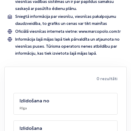
viesnīcas vadības sistēmas un ir par papildus samaksu
saskaņā ar pasūtīto ēdienu plānu.
Sniegtā informācija par viesnīcu, viesnīcas pakalpojumu
daudzveidība, to grafiks un cenas var tikt mainītas
Oficiālā viesnīcas interneta vietne:
www.marcopolo.com.tr
Informācija šajā mājas lapā tiek pārvaldīta un atjaunota no
viesnīcas puses. Tūrisma operators nenes atbildību par
informāciju, kas tiek izvietota šajā mājas lapā.
0 rezultāti
Izlidošana no
Rīga
Izlidošana