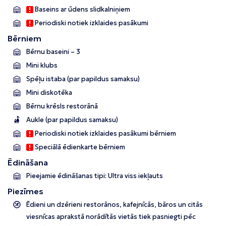
Baseins ar ūdens slidkalniņiem
Periodiski notiek izklaides pasākumi
Bērniem
Bērnu baseini – 3
Mini klubs
Spēļu istaba (par papildus samaksu)
Mini diskotēka
Bērnu krēsls restorānā
Aukle (par papildus samaksu)
Periodiski notiek izklaides pasākumi bērniem
Speciālā ēdienkarte bērniem
Ēdināšana
Pieejamie ēdināšanas tipi: Ultra viss iekļauts
Piezīmes
Ēdieni un dzērieni restorānos, kafejnīcās, bāros un citās
viesnīcas aprakstā norādītās vietās tiek pasniegti pēc