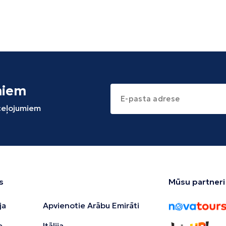
miem
 ceļojumiem
s
Mūsu partneri
ja
Apvienotie Arābu Emirāti
e
Itālija