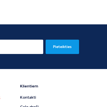
Pieteikties
Klientiem
Kontakti
Ceļo droši