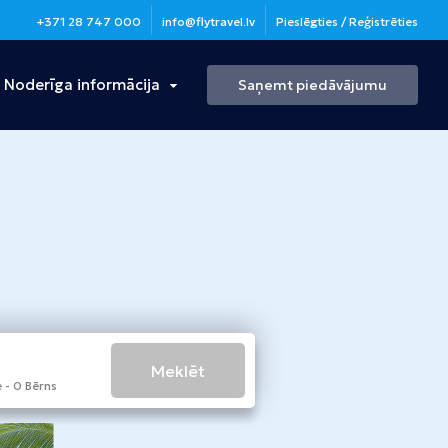
+371 28 747 000
info@flytravel.lv
Pieslēgties / Reģistrēties
Noderīga informācija
Saņemt piedāvājumu
Turcija
Antālija
Bulgārija
Burgasa
Meklēt
 - 0 Bērns