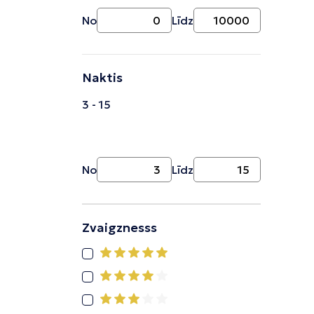
No
Līdz
Naktis
3 - 15
No
Līdz
Zvaigznesss