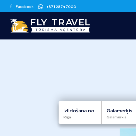
Facebook
+371 28747000
Grieķija
Spānija
Kanāriju sala
Korfu
Malaga
Tenerife
Krēta
Barselona
Grankanārija
Maljorka
Apvienotie
Itālija
Kipra
Arābu Emirāti
Sicīlija
Larnaka
Izlidošana no
Galamērķis
Dubaija
Rīga
Galamērķis
Melnkalne
Šrilanka
Tunisija