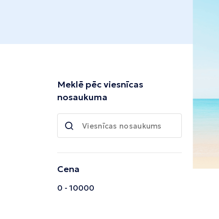
Tivata
Kolombo
Enfida
Meklē pēc viesnīcas
nosaukuma
Cena
0 - 10000