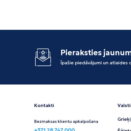
Pieraksties jaunu
Īpašie piedāvājumi un atlaides
Kontakti
Valsti
Grieķi
Bezmaksas klientu apkalpošana
+371 28 747 000
Ēģipt