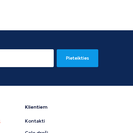
Pieteikties
Klientiem
Kontakti
Ceļo droši