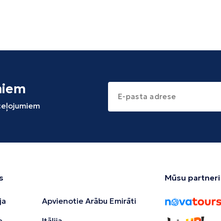
miem
 ceļojumiem
s
Mūsu partneri
ja
Apvienotie Arābu Emirāti
e
Itālija