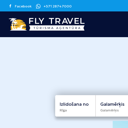
Facebook
+371 28747000
Grieķija
Spānija
Kanāriju sala
Korfu
Malaga
Tenerife
Krēta
Barselona
Grankanārija
Maljorka
Apvienotie
Itālija
Kipra
Arābu Emirāti
Sicīlija
Larnaka
Izlidošana no
Galamērķis
Dubaija
Rīga
Galamērķis
Melnkalne
Šrilanka
Tunisija