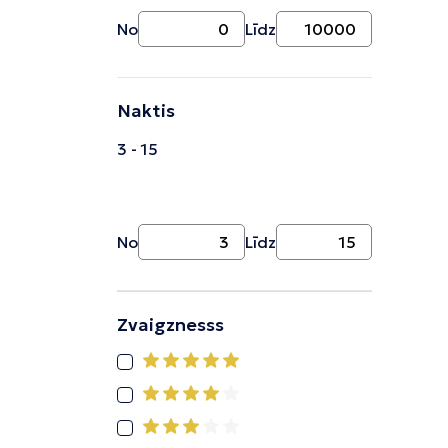
No
Līdz
Naktis
3 - 15
No
Līdz
Zvaigznesss