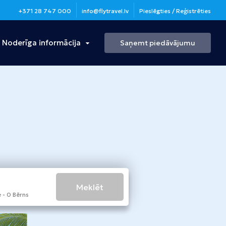
+371 28 747 000
info@flytravel.lv
Pieslēgties / Reģistrēties
Noderīga informācija
Saņemt piedāvājumu
Turcija
Antālija
Bulgārija
Burgasa
Meklēt
 - 0 Bērns