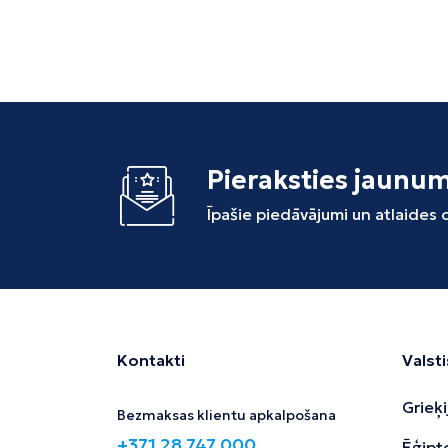
Pieraksties jaunu
Īpašie piedāvājumi un atlaides
Kontakti
Valsti
Grieķi
Bezmaksas klientu apkalpošana
+371 28 747 000
Ēģipt