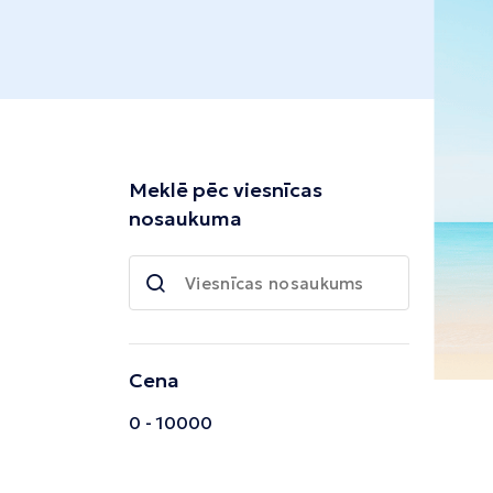
Tivata
Kolombo
Enfida
Meklē pēc viesnīcas
nosaukuma
Cena
0 - 10000