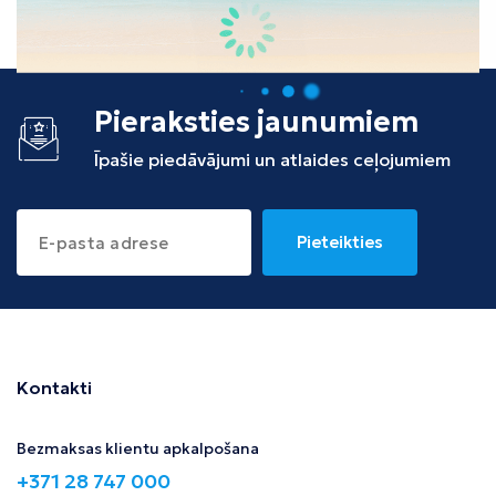
Tunisija
Albānija
Pieraksties jaunumiem
Īpašie piedāvājumi un atlaides ceļojumiem
Pieteikties
Kontakti
Bezmaksas klientu apkalpošana
+371 28 747 000