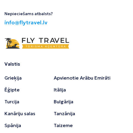
Nepieciešams atbalsts?
info@flytravel.lv
Valstis
Grieķija
Apvienotie Arābu Emirāti
Ēģipte
Itālija
Turcija
Bulgārija
Kanāriju salas
Tanzānija
Spānija
Taizeme