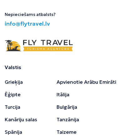
Nepieciešams atbalsts?
info@flytravel.lv
Valstis
Grieķija
Apvienotie Arābu Emirāti
Ēģipte
Itālija
Turcija
Bulgārija
Kanāriju salas
Tanzānija
Spānija
Taizeme