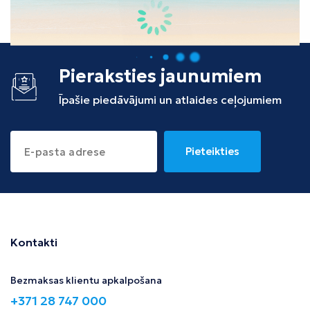
Tunisija
Albānija
Pieraksties jaunumiem
Īpašie piedāvājumi un atlaides ceļojumiem
Pieteikties
Kontakti
Bezmaksas klientu apkalpošana
+371 28 747 000