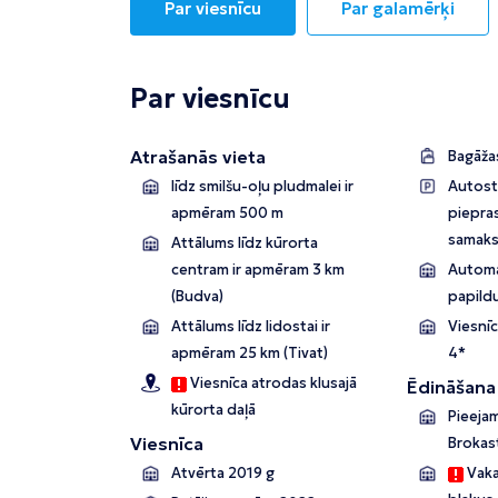
Par viesnīcu
Par galamērķi
Par viesnīcu
Atrašanās vieta
Bagāža
līdz smilšu-oļu pludmalei ir
Autost
apmēram 500 m
piepras
samaks
Attālums līdz kūrorta
centram ir apmēram 3 km
Automa
(Budva)
papild
Attālums līdz lidostai ir
Viesnīc
apmēram 25 km (Tivat)
4*
Viesnīca atrodas klusajā
Ēdināšana
kūrorta daļā
Pieejam
Viesnīca
Brokast
Atvērta 2019 g
Vaka