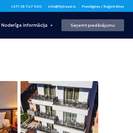
+371 28 747 000
info@flytravel.lv
Pieslēgties / Reģistrēties
Noderīga informācija
Saņemt piedāvājumu
Turcija
Antālija
Bulgārija
Burgasa