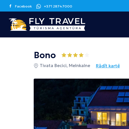
Facebook
+371 28747000
Grieķija
Spānija
Kanāriju sala
Bono
Korfu
Malaga
Tenerife
Tivata Becici, Melnkalne
Rādīt kartē
Krēta
Barselona
Grankanārija
Maljorka
Apvienotie
Itālija
Kipra
Arābu Emirāti
Sicīlija
Larnaka
Dubaija
Melnkalne
Šrilanka
Tunisija