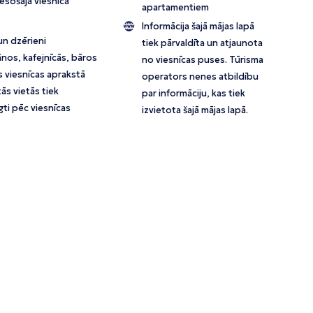
esošajā viesnīcā
apartamentiem
Informācija šajā mājas lapā
un dzērieni
tiek pārvaldīta un atjaunota
nos, kafejnīcās, bāros
no viesnīcas puses. Tūrisma
s viesnīcas aprakstā
operators nenes atbildību
ās vietās tiek
par informāciju, kas tiek
ti pēc viesnīcas
izvietota šajā mājas lapā.