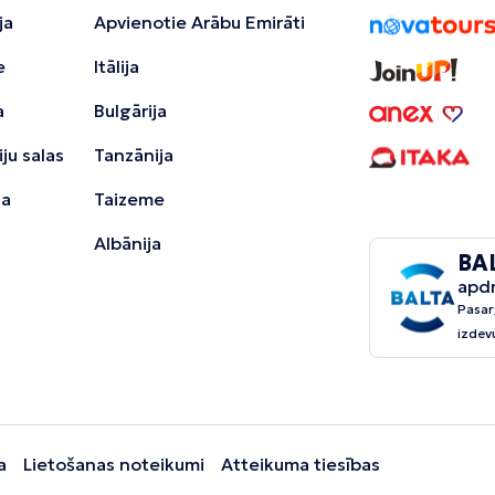
ja
Apvienotie Arābu Emirāti
e
Itālija
a
Bulgārija
ju salas
Tanzānija
ja
Taizeme
Albānija
BA
apd
Pasar
izdev
a
Lietošanas noteikumi
Atteikuma tiesības