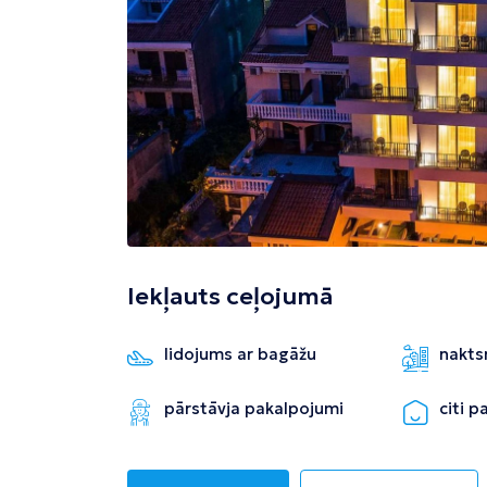
Tivata
Kolombo
Enfida
Iekļauts ceļojumā
lidojums ar bagāžu
nakts
pārstāvja pakalpojumi
citi 