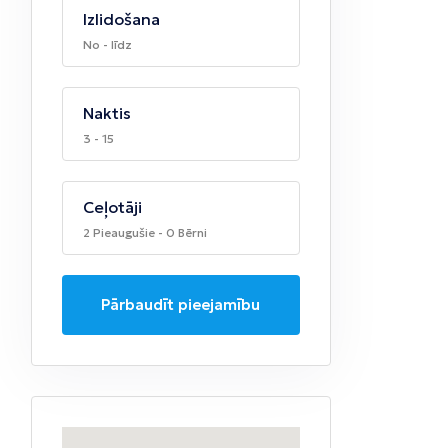
Izlidošana
No - līdz
Naktis
3 - 15
Ceļotāji
2 Pieaugušie - 0 Bērni
Pārbaudīt pieejamību