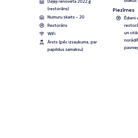
blakus 
Daļēji renovēta 2022 g
(restorāns)
Piezīmes
Numuru skaits – 20
Ēdieni 
Restorāns
restorā
un citā
WiFi
norādīt
Ārsts (pēc izsaukuma, par
pasnieg
papildus samaksu)