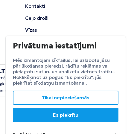
Kontakti
Ceļo droši
Vīzas
Privātuma iestatījumi
Mēs izmantojam sīkfailus, lai uzlabotu jūsu
pārlūkošanas pieredzi, rādītu reklāmas vai
LTA
pielāgotu saturu un analizētu vietnes trafiku.
ceļojumu
Noklikšķinot uz pogas "Es piekrītu", jūs
rošināšana
Apdrošināt
piekrītat sīkdatņu izmantošanai.
gā sevi no neparedzētiem
umeim.
Tikai nepieciešamās
Es piekrītu