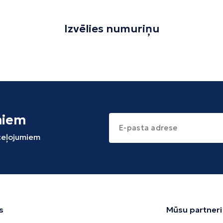
Izvēlies numuriņu
miem
 ceļojumiem
s
Mūsu partneri