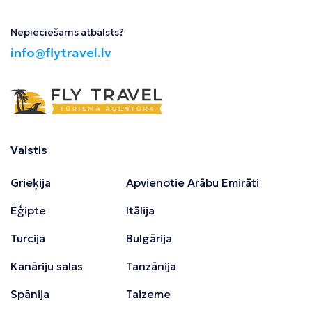
Nepieciešams atbalsts?
info@flytravel.lv
Valstis
Grieķija
Apvienotie Arābu Emirāti
Ēģipte
Itālija
Turcija
Bulgārija
Kanāriju salas
Tanzānija
Spānija
Taizeme