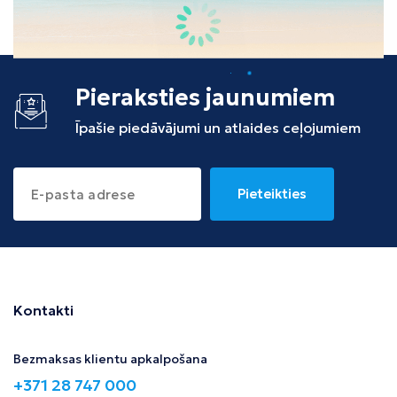
Tunisija
Albānija
Pieraksties jaunumiem
Īpašie piedāvājumi un atlaides ceļojumiem
Pieteikties
Kontakti
Bezmaksas klientu apkalpošana
+371 28 747 000