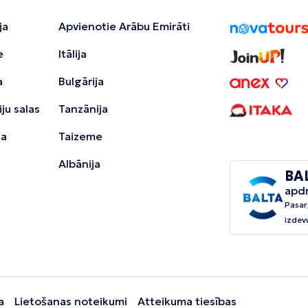
ja
Apvienotie Arābu Emirāti
e
Itālija
a
Bulgārija
ju salas
Tanzānija
ja
Taizeme
Albānija
BA
apd
Pasar
izdev
a
Lietošanas noteikumi
Atteikuma tiesības