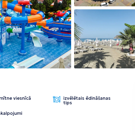
Tirāna
mītne viesnīcā
izvēlētais ēdināšanas
tips
pakalpojumi