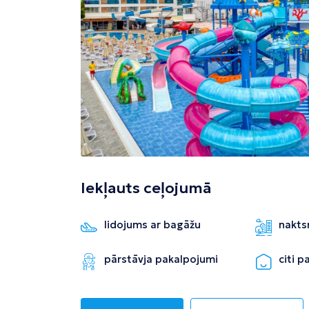
Tivata
Kolombo
Enfida
Iekļauts ceļojumā
lidojums ar bagāžu
nakts
pārstāvja pakalpojumi
citi 