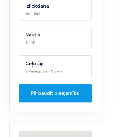
Izlidošana
No - līdz
Naktis
3 - 15
Ceļotāji
2 Pieaugušie - 0 Bērni
Pārbaudīt pieejamību