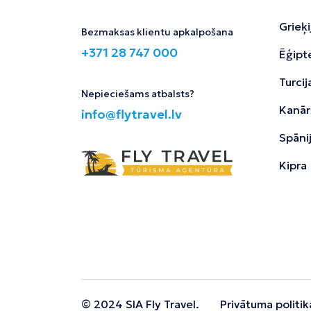
Grieķi
Bezmaksas klientu apkalpošana
+371 28 747 000
Ēģipt
Turcij
Nepieciešams atbalsts?
Kanāri
info@flytravel.lv
Spāni
Kipra
© 2024 SIA Fly Travel.
Privātuma politik