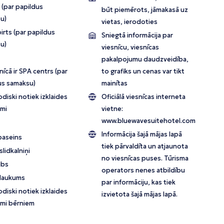
 (par papildus
būt piemērots, jāmakasā uz
u)
vietas, ierodoties
irts (par papildus
Sniegtā informācija par
u)
viesnīcu, viesnīcas
pakalpojumu daudzveidība,
īcā ir SPA centrs (par
to grafiks un cenas var tikt
us samaksu)
mainītas
diski notiek izklaides
Oficiālā viesnīcas interneta
mi
vietne:
www.bluewavesuitehotel.com
Informācija šajā mājas lapā
baseins
tiek pārvaldīta un atjaunota
lidkalniņi
no viesnīcas puses. Tūrisma
ubs
operators nenes atbildību
 laukums
par informāciju, kas tiek
diski notiek izklaides
izvietota šajā mājas lapā.
mi bērniem