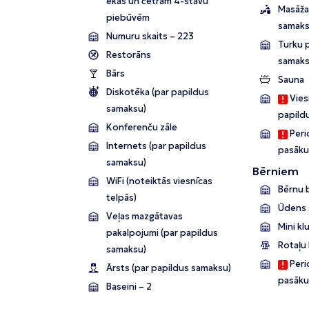
ēkas un četrām 4-stāvu
Masāža
piebūvēm
samaks
Numuru skaits – 223
Turku p
Restorāns
samaks
Bārs
Sauna
Diskotēka (par papildus
Viesn
samaksu)
papild
Konferenču zāle
Perio
Internets (par papildus
pasāku
samaksu)
Bērniem
WiFi (noteiktās viesnīcas
Bērnu 
telpās)
Ūdens s
Veļas mazgātavas
Mini kl
pakalpojumi (par papildus
Rotaļu
samaksu)
Perio
Ārsts (par papildus samaksu)
pasāku
Baseini – 2