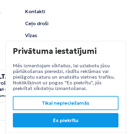
Kontakti
Ceļo droši
Vīzas
Privātuma iestatījumi
Mēs izmantojam sīkfailus, lai uzlabotu jūsu
pārlūkošanas pieredzi, rādītu reklāmas vai
LTA
pielāgotu saturu un analizētu vietnes trafiku.
ceļojumu
Noklikšķinot uz pogas "Es piekrītu", jūs
rošināšana
Apdrošināt
piekrītat sīkdatņu izmantošanai.
gā sevi no neparedzētiem
umeim.
Tikai nepieciešamās
Es piekrītu