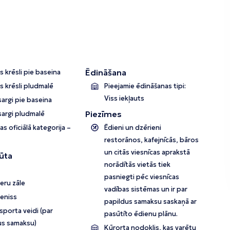
Ēdināšana
 krēsli pie baseina
s krēsli pludmalē
Pieejamie ēdināšanas tipi:
Viss iekļauts
argi pie baseina
Piezīmes
sargi pludmalē
as oficiālā kategorija –
Ēdieni un dzērieni
restorānos, kafejnīcās, bāros
un citās viesnīcas aprakstā
ūta
norādītās vietās tiek
pasniegti pēc viesnīcas
eru zāle
vadības sistēmas un ir par
teniss
papildus samaksu saskaņā ar
porta veidi (par
pasūtīto ēdienu plānu.
us samaksu)
Kūrorta nodoklis, kas varētu