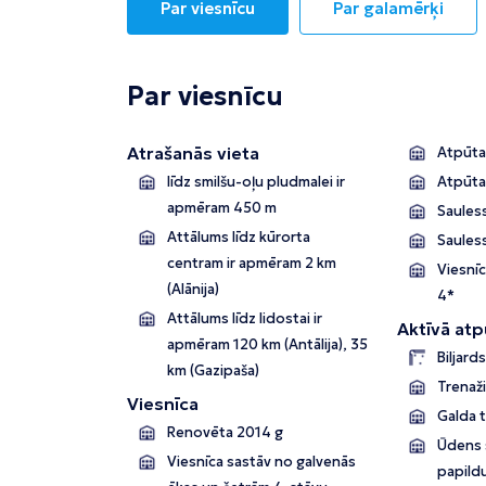
Par viesnīcu
Par galamērķi
Par viesnīcu
Atrašanās vieta
Atpūtas
līdz smilšu-oļu pludmalei ir
Atpūta
apmēram 450 m
Sauless
Attālums līdz kūrorta
Saules
centram ir apmēram 2 km
Viesnīc
(Alānija)
4*
Attālums līdz lidostai ir
Aktīvā atp
apmēram 120 km (Antālija), 35
Biljards
km (Gazipaša)
Trenaži
Viesnīca
Galda 
Renovēta 2014 g
Ūdens s
Viesnīca sastāv no
galvenās
papild