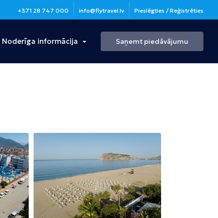
+371 28 747 000
info@flytravel.lv
Pieslēgties / Reģistrēties
Noderīga informācija
Saņemt piedāvājumu
Turcija
Antālija
Bulgārija
Burgasa