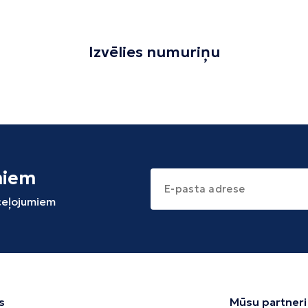
Izvēlies numuriņu
miem
 ceļojumiem
s
Mūsu partneri