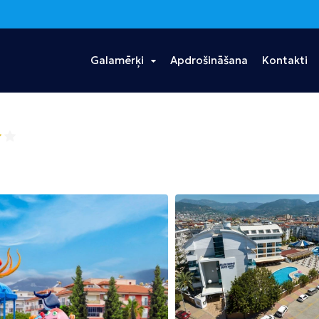
Galamērķi
Apdrošināšana
Kontakti
s
Ēģipte
Portugāle
Taizeme
Hurgada
Madeira
Bangkoka
Šarm eš Šeiha
Puketa
Dominikānas
Vjetnama
Tanzānija
Republika
Hošimina
Zanzibāra
Punta Kana
Albānija