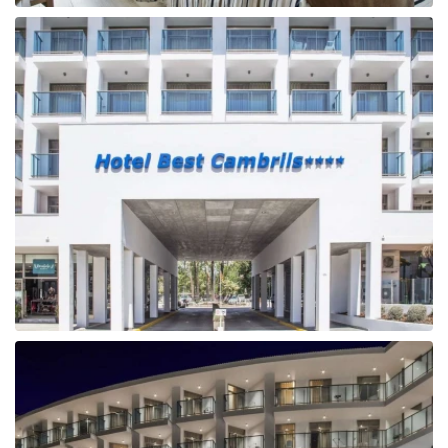
Tunisija
Albānija