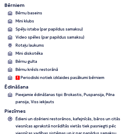
Bērniem
Bērnu baseins
Mini klubs
Spēļu istaba (par papildus samaksu)
Video spēles (par papildus samaksu)
Rotaļu laukums
Mini diskotēka
Bērnu gulta
Bērnu krēsls restorānā
Periodiski notiek izklaides pasākumi bērniem
Ēdināšana
Pieejamie ēdināšanas tipi: Brokastis, Puspansija, Pilna
pansija, Viss iekļauts
Piezīmes
Ēdieni un dzērieni restorānos, kafejnīcās, bāros un citās
viesnīcas aprakstā norādītās vietās tiek pasniegti pēc
viesnīcas vadības sistēmas un ir par papildus samaksu