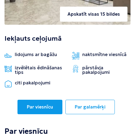
Apskatīt visas 15 bildes
Iekļauts ceļojumā
lidojums ar bagāžu
naktsmītne viesnīcā
izvēlētais ēdināšanas
pārstāvja
tips
pakalpojumi
citi pakalpojumi
Par viesnīcu
Par galamērķi
Par viesnīcu