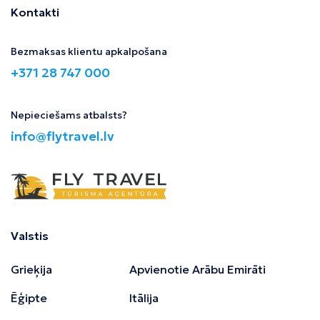
Kontakti
Bezmaksas klientu apkalpošana
+371 28 747 000
Nepieciešams atbalsts?
info@flytravel.lv
Valstis
Grieķija
Apvienotie Arābu Emirāti
Ēģipte
Itālija