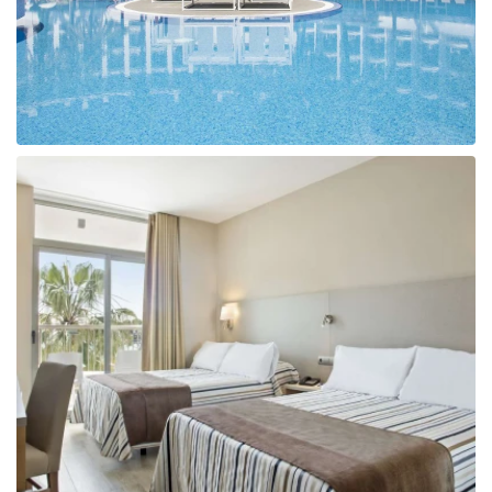
Taizeme
Turcija
Apvienotie Arābu Emirāti
Itālija
Kipra
Dominikānas Republika
Vjetnama
Tanzānija
Bulgārija
Melnkalne
Šrilanka