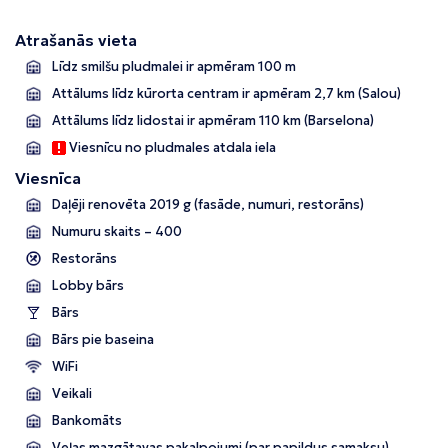
Atrašanās vieta
Līdz smilšu pludmalei ir apmēram 100 m
Attālums līdz kūrorta centram ir apmēram 2,7 km (Salou)
Attālums līdz lidostai ir apmēram 110 km (Barselona)
Viesnīcu no pludmales atdala iela
Viesnīca
Daļēji renovēta 2019 g
(fasāde, numuri, restorāns)
Numuru skaits – 400
Restorāns
Lobby bārs
Bārs
Bārs pie baseina
WiFi
Veikali
Bankomāts
Veļas mazgātavas pakalpojumi (par papildus samaksu)