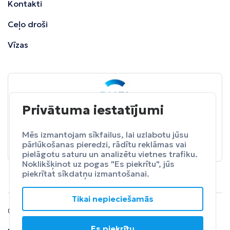
Kontakti
Ceļo droši
Vīzas
Privātuma iestatījumi
BALTA
ceļojumu apdrošināšana
Pasargā sevi no neparedzētiem izdevumeim.
Mēs izmantojam sīkfailus, lai uzlabotu jūsu
pārlūkošanas pieredzi, rādītu reklāmas vai
Apdrošināt
pielāgotu saturu un analizētu vietnes trafiku.
Noklikšķinot uz pogas "Es piekrītu", jūs
piekrītat sīkdatņu izmantošanai.
Tikai nepieciešamās
© 2024 SIA Fly Travel.
Es piekrītu