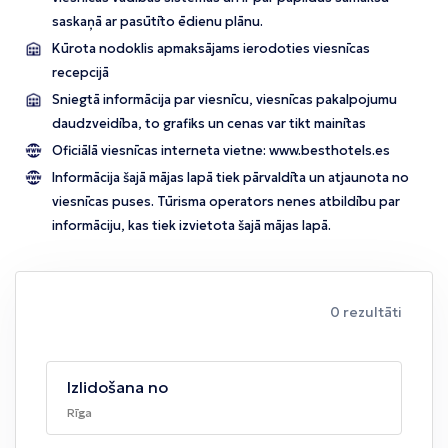
saskaņā ar pasūtīto ēdienu plānu.
Kūrota nodoklis apmaksājams ierodoties viesnīcas
recepcijā
Sniegtā informācija par viesnīcu, viesnīcas pakalpojumu
daudzveidība, to grafiks un cenas var tikt mainītas
Oficiālā viesnīcas interneta vietne:
www.besthotels.es
Informācija šajā mājas lapā tiek pārvaldīta un atjaunota no
viesnīcas puses. Tūrisma operators nenes atbildību par
informāciju, kas tiek izvietota šajā mājas lapā.
0 rezultāti
Izlidošana no
Rīga