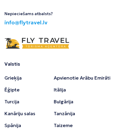
Nepieciešams atbalsts?
info@flytravel.lv
Valstis
Grieķija
Apvienotie Arābu Emirāti
Ēģipte
Itālija
Turcija
Bulgārija
Kanāriju salas
Tanzānija
Spānija
Taizeme