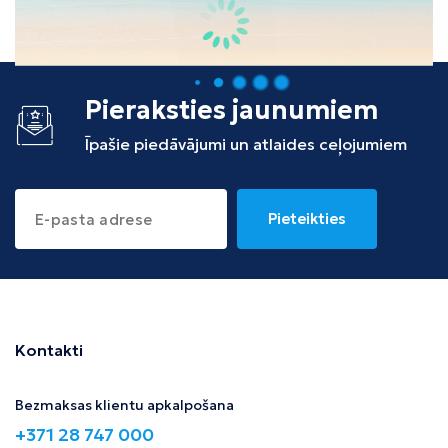
Tunisija
Albānija
Pieraksties jaunumiem
Īpašie piedāvājumi un atlaides ceļojumiem
Pieteikties
Kontakti
Bezmaksas klientu apkalpošana
+371 28 747 000