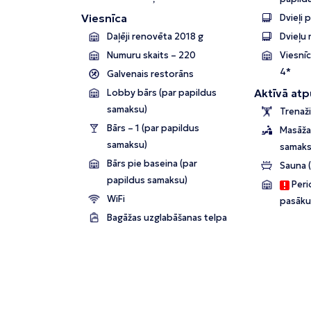
Viesnīca
Dvieļi 
Daļēji renovēta 2018 g
Dvieļu 
Numuru skaits – 220
Viesnīc
4*
Galvenais restorāns
Aktīvā atp
Lobby bārs (par papildus
samaksu)
Trenaži
Bārs – 1 (par papildus
Masāža
samaksu)
samaks
Bārs pie baseina (par
Sauna 
papildus samaksu)
Perio
WiFi
pasāku
Bagāžas uzglabāšanas telpa