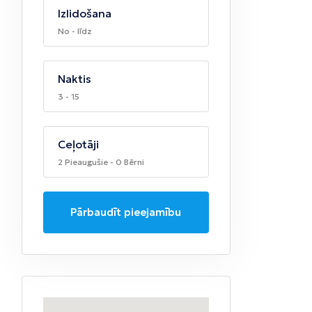
Izlidošana
No - līdz
Naktis
3 - 15
Ceļotāji
2 Pieaugušie - 0 Bērni
Pārbaudīt pieejamību