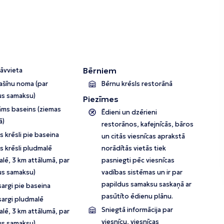
Bērniem
āvvieta
šīnu noma (par
Bērnu krēsls restorānā
us samaksu)
Piezīmes
āms baseins (ziemas
Ēdieni un dzērieni
ā)
restorānos, kafejnīcās, bāros
 krēsli pie baseina
un citās viesnīcas aprakstā
s krēsli pludmalē
norādītās vietās tiek
lē, 3 km attālumā, par
pasniegti pēc viesnīcas
us samaksu)
vadības sistēmas un ir par
papildus samaksu saskaņā ar
argi pie baseina
pasūtīto ēdienu plānu.
sargi pludmalē
Sniegtā informācija par
lē, 3 km attālumā, par
viesnīcu, viesnīcas
us samaksu)