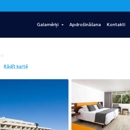
Galamērķi
Apdrošināšana
Kontakti
s
Ēģipte
Portugāle
Taizeme
Hurgada
Madeira
Bangkoka
Rādīt kartē
Šarm eš Šeiha
Puketa
Dominikānas
Vjetnama
Tanzānija
Republika
Hošimina
Zanzibāra
Punta Kana
Albānija