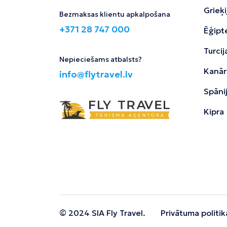
Grieķi
Bezmaksas klientu apkalpošana
+371 28 747 000
Ēģipt
Turcij
Nepieciešams atbalsts?
Kanāri
info@flytravel.lv
Spāni
Kipra
© 2024 SIA Fly Travel.
Privātuma politik