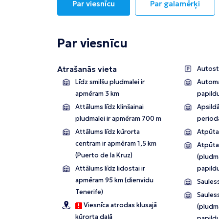
Par viesnīcu
Par galamērķi
Par viesnīcu
Atrašanās vieta
Autost
Līdz smilšu pludmalei ir
Automa
apmēram 3 km
papild
Attālums līdz klinšainai
Apsild
pludmalei ir apmēram 700 m
period
Attālums līdz kūrorta
Atpūtas
centram ir apmēram 1,5 km
Atpūta
(Puerto de la Kruz)
(pludma
Attālums līdz lidostai ir
papild
apmēram 95 km (dienvidu
Sauless
Tenerife)
Saules
Viesnīca atrodas klusajā
(pludma
kūrorta daļā
papild