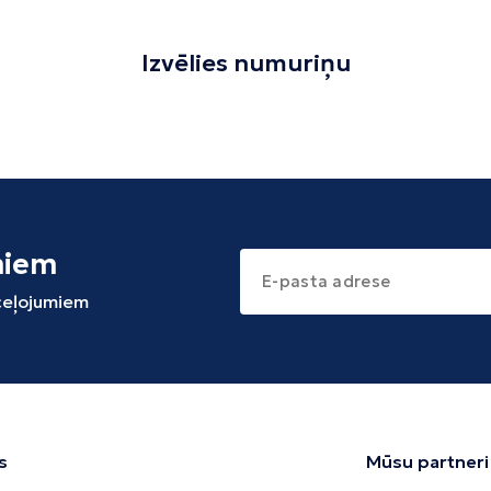
Izvēlies numuriņu
miem
 ceļojumiem
s
Mūsu partneri