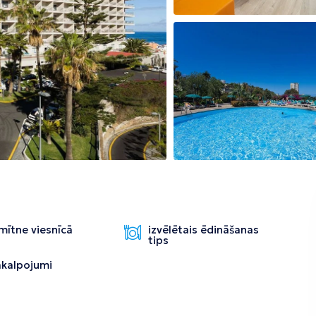
Tirāna
mītne viesnīcā
izvēlētais ēdināšanas
tips
pakalpojumi