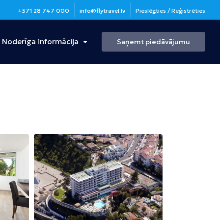
+371 28 747 000
info@flytravel.lv
Pieslēgties / Reģistrēties
Noderīga informācija
Saņemt piedāvājumu
Turcija
Antālija
Bulgārija
Burgasa