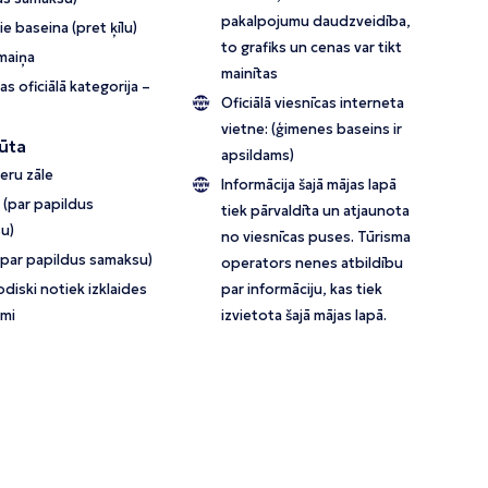
pakalpojumu daudzveidība,
pie baseina (pret ķīlu)
to grafiks un cenas var tikt
maiņa
mainītas
as oficiālā kategorija –
Oficiālā viesnīcas interneta
vietne:
(ģimenes baseins ir
ūta
apsildams)
eru zāle
Informācija šajā mājas lapā
 (par papildus
tiek pārvaldīta un atjaunota
u)
no viesnīcas puses. Tūrisma
(par papildus samaksu)
operators nenes atbildību
diski notiek izklaides
par informāciju, kas tiek
mi
izvietota šajā mājas lapā.