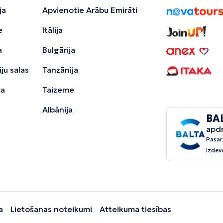
ja
Apvienotie Arābu Emirāti
e
Itālija
a
Bulgārija
ju salas
Tanzānija
ja
Taizeme
Albānija
BA
apd
Pasar
izdev
a
Lietošanas noteikumi
Atteikuma tiesības