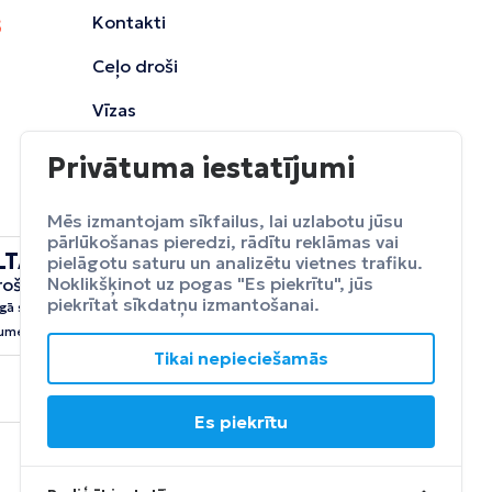
Kontakti
Ceļo droši
Vīzas
Privātuma iestatījumi
Mēs izmantojam sīkfailus, lai uzlabotu jūsu
pārlūkošanas pieredzi, rādītu reklāmas vai
LTA
pielāgotu saturu un analizētu vietnes trafiku.
ceļojumu
Noklikšķinot uz pogas "Es piekrītu", jūs
rošināšana
Apdrošināt
piekrītat sīkdatņu izmantošanai.
gā sevi no neparedzētiem
umeim.
Tikai nepieciešamās
Es piekrītu