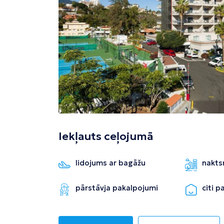
Tivata
Kolombo
Enfida
Iekļauts ceļojumā
lidojums ar bagāžu
nakts
pārstāvja pakalpojumi
citi 