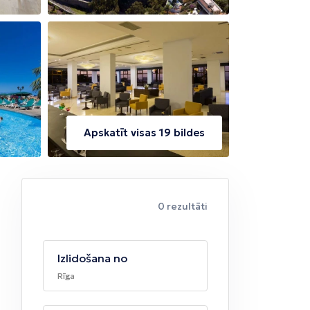
Apskatīt visas 19 bildes
0 rezultāti
Izlidošana no
Rīga