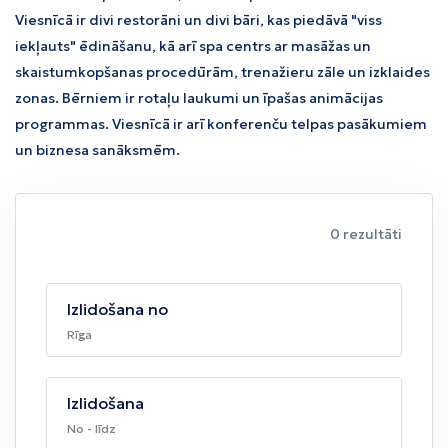
Viesnīcā ir divi restorāni un divi bāri, kas piedāvā "viss
iekļauts" ēdināšanu, kā arī spa centrs ar masāžas un
skaistumkopšanas procedūrām, trenažieru zāle un izklaides
zonas. Bērniem ir rotaļu laukumi un īpašas animācijas
programmas. Viesnīcā ir arī konferenču telpas pasākumiem
un biznesa sanāksmēm.
0 rezultāti
Izlidošana no
Rīga
Izlidošana
No - līdz