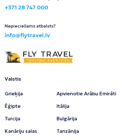
+371 28 747 000
Nepieciešams atbalsts?
info@flytravel.lv
Valstis
Grieķija
Apvienotie Arābu Emirāti
Ēģipte
Itālija
Turcija
Bulgārija
Kanāriju salas
Tanzānija