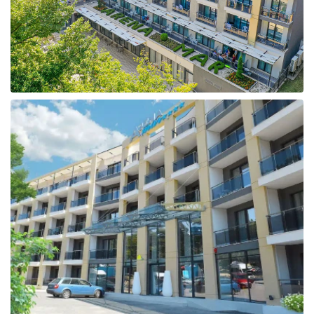
Taizeme
Turcija
Apvienotie Arābu Emirāti
Itālija
Kipra
Dominikānas Republika
Vjetnama
Tanzānija
Bulgārija
Melnkalne
Šrilanka