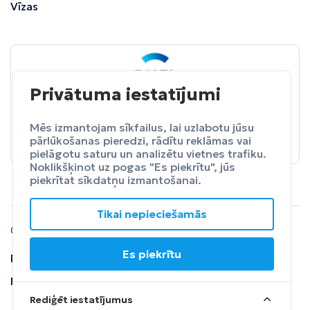
Vīzas
Privātuma iestatījumi
BALTA
ceļojumu apdrošināšana
Pasargā sevi no neparedzētiem izdevumeim.
Mēs izmantojam sīkfailus, lai uzlabotu jūsu
pārlūkošanas pieredzi, rādītu reklāmas vai
Apdrošināt
pielāgotu saturu un analizētu vietnes trafiku.
Noklikšķinot uz pogas "Es piekrītu", jūs
piekrītat sīkdatņu izmantošanai.
Tikai nepieciešamās
© 2024 SIA Fly Travel.
Es piekrītu
Privātuma
Lietošanas
Atteikuma
politika
noteikumi
tiesības
Rediģēt iestatījumus
Saņemt piedāvājumu