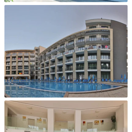
Tunisija
Albānija