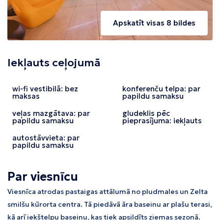
Apskatīt visas 8 bildes
Iekļauts ceļojumā
wi-fi vestibilā: bez
konferenču telpa: par
maksas
papildu samaksu
veļas mazgātava: par
gludeklis pēc
papildu samaksu
pieprasījuma: iekļauts
autostāvvieta: par
papildu samaksu
Par viesnīcu
Viesnīca atrodas pastaigas attālumā no pludmales un Zelta
smilšu kūrorta centra. Tā piedāvā āra baseinu ar plašu terasi,
kā arī iekštelpu baseinu, kas tiek apsildīts ziemas sezonā.