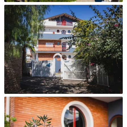
Tunisija
Albānija