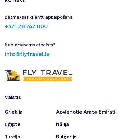
Bezmaksas klientu apkalpošana
+371 28 747 000
Nepieciešams atbalsts?
info@flytravel.lv
Valstis
Grieķija
Apvienotie Arābu Emirāti
Ēģipte
Itālija
Turcija
Bulgārija