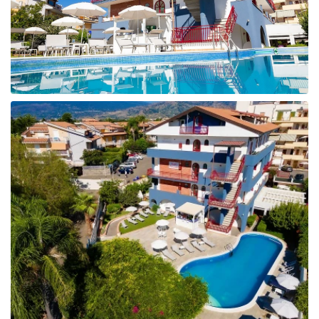
Taizeme
Turcija
Apvienotie Arābu Emirāti
Itālija
Kipra
Dominikānas Republika
Vjetnama
Tanzānija
Bulgārija
Melnkalne
Šrilanka