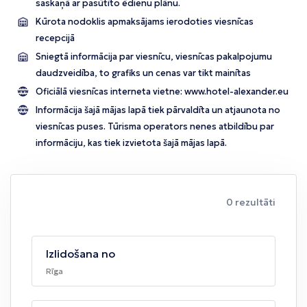
saskaņā ar pasūtīto ēdienu plānu.
Kūrota nodoklis apmaksājams ierodoties viesnīcas
recepcijā
Sniegtā informācija par viesnīcu, viesnīcas pakalpojumu
daudzveidība, to grafiks un cenas var tikt mainītas
Oficiālā viesnīcas interneta vietne:
www.hotel-alexander.eu
Informācija šajā mājas lapā tiek pārvaldīta un atjaunota no
viesnīcas puses. Tūrisma operators nenes atbildību par
informāciju, kas tiek izvietota šajā mājas lapā.
0 rezultāti
Izlidošana no
Rīga