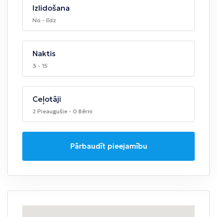
Izlidošana
No - līdz
Naktis
3 - 15
Ceļotāji
2 Pieaugušie - 0 Bērni
Pārbaudīt pieejamību