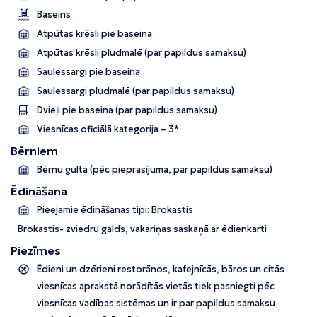
Baseins
Atpūtas krēsli pie baseina
Atpūtas krēsli pludmalē (par papildus samaksu)
Saulessargi pie baseina
Saulessargi pludmalē (par papildus samaksu)
Dvieļi pie baseina (par papildus samaksu)
Viesnīcas oficiālā kategorija – 3*
Bērniem
Bērnu gulta (pēc pieprasījuma, par papildus samaksu)
Ēdināšana
Pieejamie ēdināšanas tipi: Brokastis
Brokastis- zviedru galds, vakariņas saskaņā ar ēdienkarti
Piezīmes
Ēdieni un dzērieni restorānos, kafejnīcās, bāros un citās
viesnīcas aprakstā norādītās vietās tiek pasniegti pēc
viesnīcas vadības sistēmas un ir par papildus samaksu