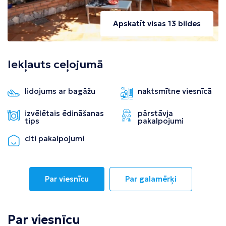
Apskatīt visas 13 bildes
Iekļauts ceļojumā
lidojums ar bagāžu
naktsmītne viesnīcā
izvēlētais ēdināšanas
pārstāvja
tips
pakalpojumi
citi pakalpojumi
Par viesnīcu
Par galamērķi
Par viesnīcu