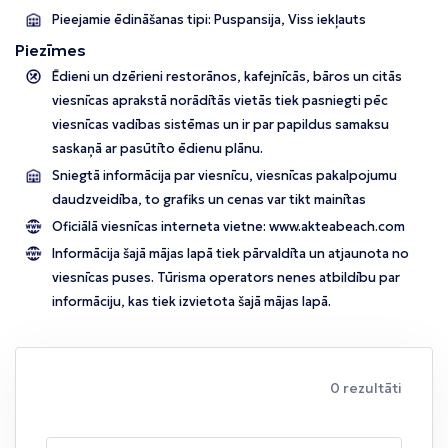
Pieejamie ēdināšanas tipi: Puspansija, Viss iekļauts
Piezīmes
Ēdieni un dzērieni restorānos, kafejnīcās, bāros un citās
viesnīcas aprakstā norādītās vietās tiek pasniegti pēc
viesnīcas vadības sistēmas un ir par papildus samaksu
saskaņā ar pasūtīto ēdienu plānu.
Sniegtā informācija par viesnīcu, viesnīcas pakalpojumu
daudzveidība, to grafiks un cenas var tikt mainītas
Oficiālā viesnīcas interneta vietne:
www.akteabeach.com
Informācija šajā mājas lapā tiek pārvaldīta un atjaunota no
viesnīcas puses. Tūrisma operators nenes atbildību par
informāciju, kas tiek izvietota šajā mājas lapā.
0 rezultāti