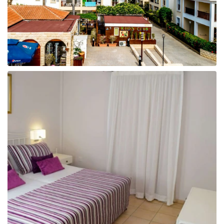
Taizeme
Turcija
Apvienotie Arābu Emirāti
Itālija
Kipra
Dominikānas Republika
Vjetnama
Tanzānija
Bulgārija
Melnkalne
Šrilanka