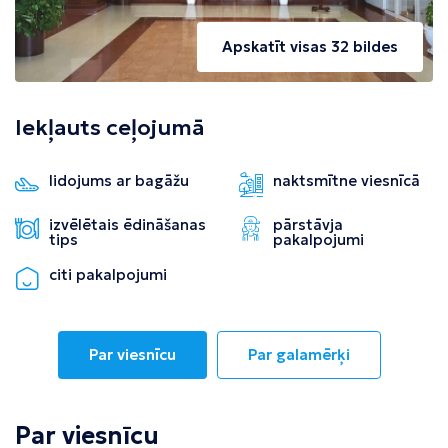
Apskatīt visas 32 bildes
Iekļauts ceļojumā
lidojums ar bagāžu
naktsmītne viesnīcā
izvēlētais ēdināšanas
pārstāvja
tips
pakalpojumi
citi pakalpojumi
Par viesnīcu
Par galamērķi
Par viesnīcu