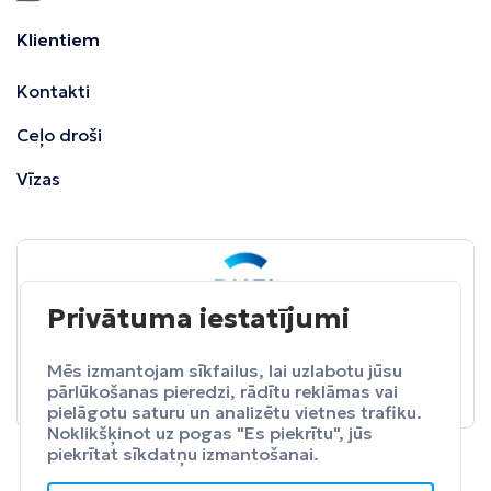
Klientiem
Kontakti
Ceļo droši
Vīzas
Privātuma iestatījumi
BALTA
ceļojumu apdrošināšana
Pasargā sevi no neparedzētiem izdevumeim.
Mēs izmantojam sīkfailus, lai uzlabotu jūsu
pārlūkošanas pieredzi, rādītu reklāmas vai
Apdrošināt
pielāgotu saturu un analizētu vietnes trafiku.
Noklikšķinot uz pogas "Es piekrītu", jūs
piekrītat sīkdatņu izmantošanai.