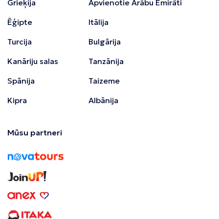
Grieķija
Apvienotie Arābu Emirāti
Ēģipte
Itālija
Turcija
Bulgārija
Kanāriju salas
Tanzānija
Spānija
Taizeme
Kipra
Albānija
Mūsu partneri