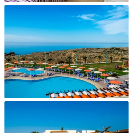
Tunisija
Albānija