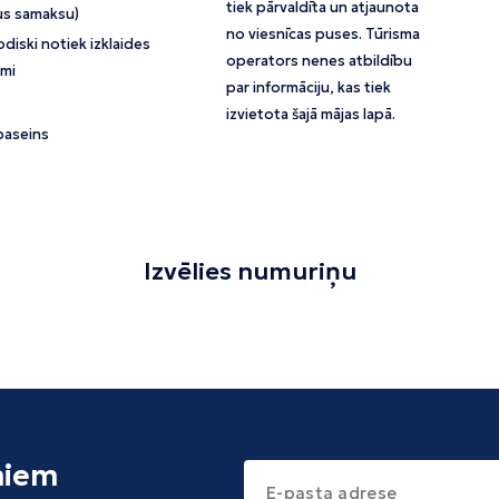
tiek pārvaldīta un atjaunota
us samaksu)
no viesnīcas puses. Tūrisma
diski notiek izklaides
operators nenes atbildību
mi
par informāciju, kas tiek
izvietota šajā mājas lapā.
baseins
Izvēlies numuriņu
miem