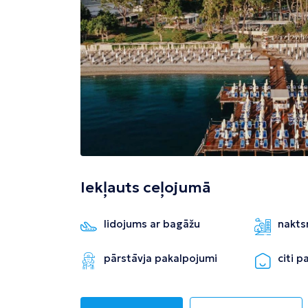
Tivata
Kolombo
Enfida
Iekļauts ceļojumā
lidojums ar bagāžu
nakts
pārstāvja pakalpojumi
citi 