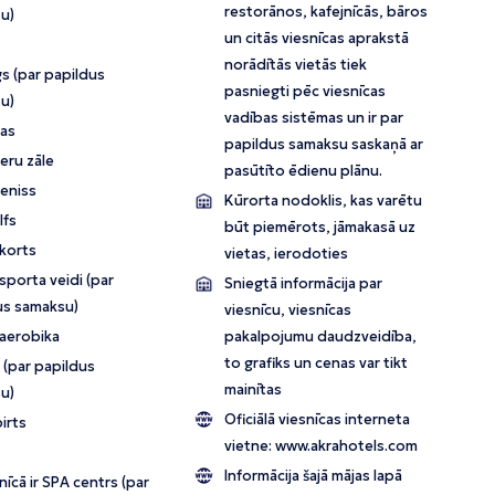
restorānos, kafejnīcās, bāros
u)
un citās viesnīcas aprakstā
norādītās vietās tiek
s (par papildus
pasniegti pēc viesnīcas
u)
vadības sistēmas un ir par
ņas
papildus samaksu saskaņā ar
eru zāle
pasūtīto ēdienu plānu.
teniss
Kūrorta nodoklis, kas varētu
lfs
būt piemērots, jāmakasā uz
 korts
vietas, ierodoties
porta veidi (par
Sniegtā informācija par
us samaksu)
viesnīcu, viesnīcas
aerobika
pakalpojumu daudzveidība,
to grafiks un cenas var tikt
 (par papildus
mainītas
u)
Oficiālā viesnīcas interneta
irts
vietne:
www.akrahotels.com
Informācija šajā mājas lapā
īcā ir SPA centrs (par