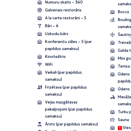
Numuru skaits – 360
samaks
Galvenais restorāns
Bocca
A la carte restorāni – 5
Bouling
Bāri – 6
samaks
Uzkodu bārs
Šautri
Konferenču zāles – 5 (par
Trenaži
papildus samaksu)
Galda 
Kinoteātris
Mini go
WiFi
Tenisa
Veikali (par papildus
Ūdens s
samaksu)
papild
Frizētava (par papildus
Ūdens 
samaksu)
Masāža
Veļas mazgātavas
samaks
pakalpojumi (par papildus
Turku p
samaksu)
Sauna
Ārsts (par papildus samaksu)
Viesn