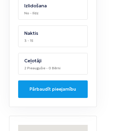
Izlidošana
No - līdz
Naktis
3 - 15
Ceļotāji
2 Pieaugušie - 0 Bērni
Pārbaudīt pieejamību