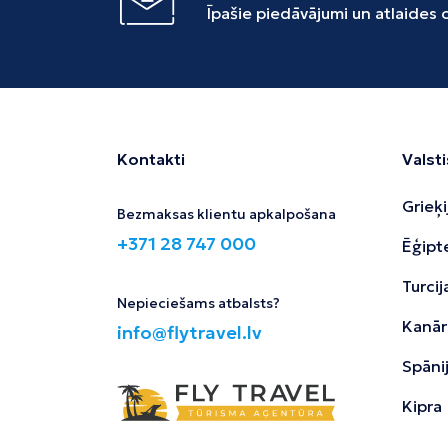
Īpašie piedāvājumi un atlaides
Kontakti
Valsti
Grieķi
Bezmaksas klientu apkalpošana
+371 28 747 000
Ēģipt
Turcij
Nepieciešams atbalsts?
Kanāri
info@flytravel.lv
Spāni
Kipra