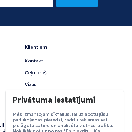
Klientiem
Kontakti
Ceļo droši
Vīzas
Privātuma iestatījumi
Mēs izmantojam sīkfailus, lai uzlabotu jūsu
pārlūkošanas pieredzi, rādītu reklāmas vai
LTA
pielāgotu saturu un analizētu vietnes trafiku.
ceļojumu
Noklikšķinot uz pogas "Es piekrītu", jūs
rošināšana