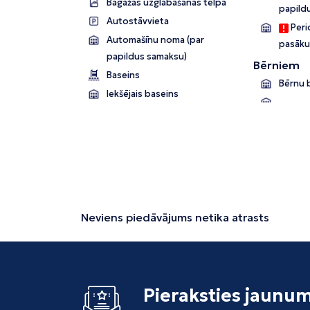
Bagāžas uzglabāšanas telpa
papild
Autostāvvieta
Perio
Automašīnu noma (par
pasāku
papildus samaksu)
Bērniem
Baseins
Bērnu 
Iekšējais baseins
Neviens piedāvājums netika atrasts
Pieraksties jaunu