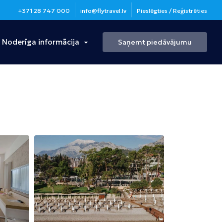
+371 28 747 000
info@flytravel.lv
Pieslēgties / Reģistrēties
Noderīga informācija
Saņemt piedāvājumu
Turcija
Antālija
Bulgārija
Burgasa