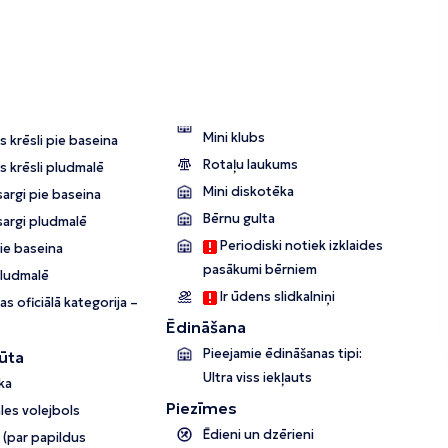
Mini klubs
 krēsli pie baseina
Rotaļu laukums
s krēsli pludmalē
Mini diskotēka
argi pie baseina
Bērnu gulta
sargi pludmalē
Periodiski notiek izklaides
pie baseina
pasākumi bērniem
pludmalē
Ir ūdens slidkalniņi
as oficiālā kategorija –
Ēdināšana
Pieejamie ēdināšanas tipi:
ūta
Ultra viss iekļauts
ka
Piezīmes
les volejbols
Ēdieni un dzērieni
s (par papildus