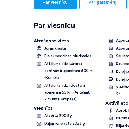
Par viesnīcu
Par galamērķi
Par viesnīcu
Atrašanās vieta
Atpūtas
Jūras krastā
Atpūta
Pie akmeņainas pludmales
Sauless
Attālums līdz kūrorta
Saules
centram ir apmēram 600 m
Dvieļi 
(Kemera)
Dvieļi 
Attālums līdz lidostai ir
Viesnīc
apmēram 55 km (Antālija),
5*
225 km (Gazipaša)
Aktīvā atp
Viesnīca
Aerobi
Atvērta 2003 g
Pludma
Daļēji renovēta 2023 g
Biljard