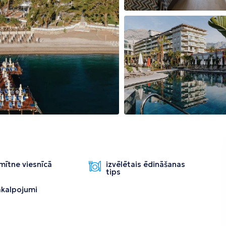
Tirāna
mītne viesnīcā
izvēlētais ēdināšanas
tips
pakalpojumi