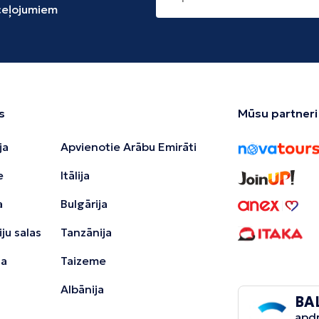
 ceļojumiem
s
Mūsu partneri
ja
Apvienotie Arābu Emirāti
e
Itālija
a
Bulgārija
ju salas
Tanzānija
ja
Taizeme
Albānija
BA
apd