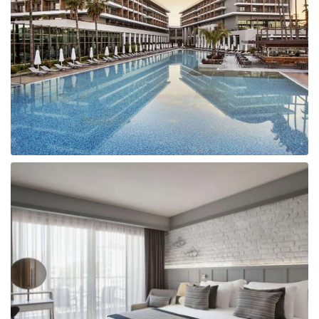
Taizeme
Turcija
Apvienotie Arābu Emirāti
Itālija
Kipra
Dominikānas Republika
Vjetnama
Tanzānija
Bulgārija
Melnkalne
Šrilanka