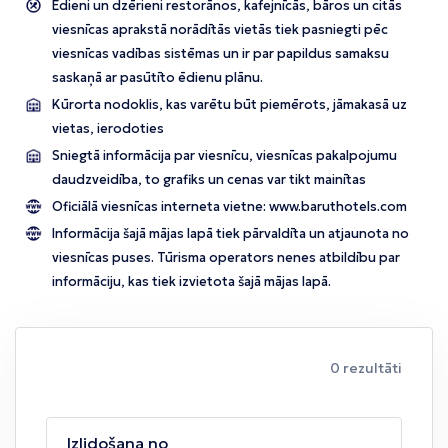
Ēdieni un dzērieni restorānos, kafejnīcās, bāros un citās
viesnīcas aprakstā norādītās vietās tiek pasniegti pēc
viesnīcas vadības sistēmas un ir par papildus samaksu
saskaņā ar pasūtīto ēdienu plānu.
Kūrorta nodoklis, kas varētu būt piemērots, jāmakasā uz
vietas, ierodoties
Sniegtā informācija par viesnīcu, viesnīcas pakalpojumu
daudzveidība, to grafiks un cenas var tikt mainītas
Oficiālā viesnīcas interneta vietne:
www.baruthotels.com
Informācija šajā mājas lapā tiek pārvaldīta un atjaunota no
viesnīcas puses. Tūrisma operators nenes atbildību par
informāciju, kas tiek izvietota šajā mājas lapā.
0 rezultāti
Izlidošana no