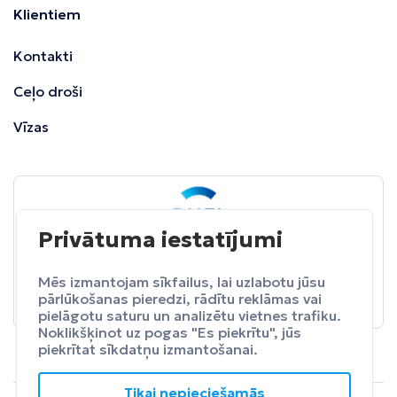
Klientiem
Kontakti
Ceļo droši
Vīzas
Privātuma iestatījumi
BALTA
ceļojumu apdrošināšana
Pasargā sevi no neparedzētiem izdevumeim.
Mēs izmantojam sīkfailus, lai uzlabotu jūsu
pārlūkošanas pieredzi, rādītu reklāmas vai
Apdrošināt
pielāgotu saturu un analizētu vietnes trafiku.
Noklikšķinot uz pogas "Es piekrītu", jūs
piekrītat sīkdatņu izmantošanai.
Tikai nepieciešamās