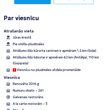
Par viesnīcu
Atrašanās vieta
Jūras krastā
Pie smilšu pludmales
Attālums līdz kūrorta centram ir apmēram 1,5 km (Side)
Attālums līdz lidostai ir apmēram 62 km (Antālija), 110 km
(Gazipaša)
Viesnīcu no pludmales atdala promenāde
Viesnīca
Renovēta 2016 g
Numuru skaits – 261
Galvenais restorāns
A la carte restorāni – 3