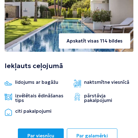
Apskatīt visas 114 bildes
Iekļauts ceļojumā
lidojums ar bagāžu
naktsmītne viesnīcā
izvēlētais ēdināšanas
pārstāvja
tips
pakalpojumi
citi pakalpojumi
Par viesnīcu
Par galamērķi