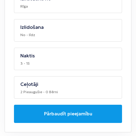
Rīga
Izlidošana
No - līdz
Naktis
3 - 15
Ceļotāji
2 Pieaugušie - 0 Bērni
Pārbaudīt pieejamību