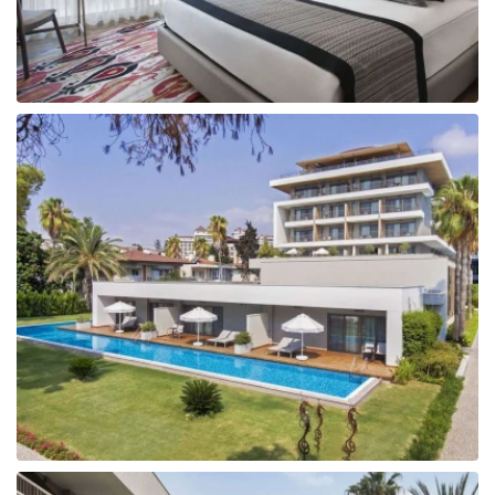
Tunisija
Albānija