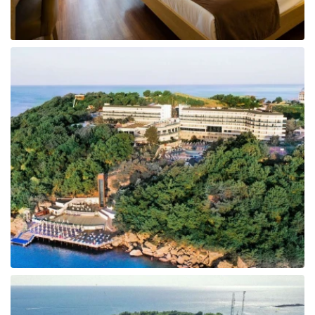
Tunisija
Albānija