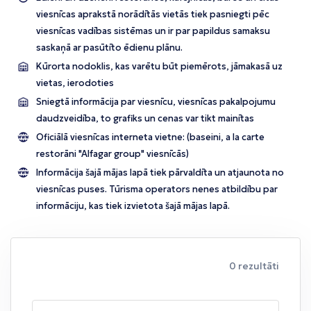
viesnīcas aprakstā norādītās vietās tiek pasniegti pēc
viesnīcas vadības sistēmas un ir par papildus samaksu
saskaņā ar pasūtīto ēdienu plānu.
Kūrorta nodoklis, kas varētu būt piemērots, jāmakasā uz
vietas, ierodoties
Sniegtā informācija par viesnīcu, viesnīcas pakalpojumu
daudzveidība, to grafiks un cenas var tikt mainītas
Oficiālā viesnīcas interneta vietne:
(baseini, a la carte
restorāni "Alfagar group" viesnīcās)
Informācija šajā mājas lapā tiek pārvaldīta un atjaunota no
viesnīcas puses. Tūrisma operators nenes atbildību par
informāciju, kas tiek izvietota šajā mājas lapā.
0 rezultāti