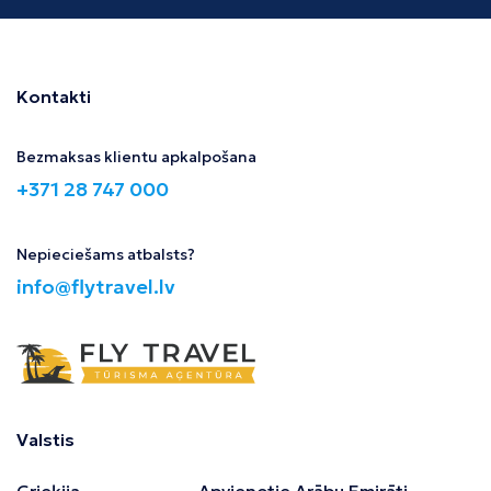
Kontakti
Bezmaksas klientu apkalpošana
+371 28 747 000
Nepieciešams atbalsts?
info@flytravel.lv
Valstis
Grieķija
Apvienotie Arābu Emirāti