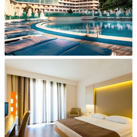
Taizeme
Turcija
Apvienotie Arābu Emirāti
Itālija
Kipra
Dominikānas Republika
Vjetnama
Tanzānija
Bulgārija
Melnkalne
Šrilanka