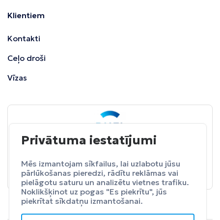
Klientiem
Kontakti
Ceļo droši
Vīzas
Privātuma iestatījumi
BALTA
ceļojumu apdrošināšana
Pasargā sevi no neparedzētiem izdevumeim.
Mēs izmantojam sīkfailus, lai uzlabotu jūsu
pārlūkošanas pieredzi, rādītu reklāmas vai
Apdrošināt
pielāgotu saturu un analizētu vietnes trafiku.
Noklikšķinot uz pogas "Es piekrītu", jūs
piekrītat sīkdatņu izmantošanai.