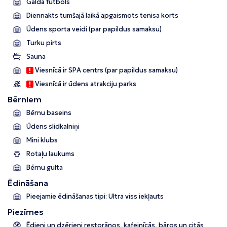
Galda futbols
Diennakts tumšajā laikā apgaismots tenisa korts
Ūdens sporta veidi (par papildus samaksu)
Turku pirts
Sauna
Viesnīcā ir SPA centrs (par papildus samaksu)
Viesnīcā ir ūdens atrakciju parks
Bērniem
Bērnu baseins
Ūdens slidkalniņi
Mini klubs
Rotaļu laukums
Bērnu gulta
Ēdināšana
Pieejamie ēdināšanas tipi: Ultra viss iekļauts
Piezīmes
Ēdieni un dzērieni restorānos, kafejnīcās, bāros un citās