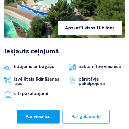
Apskatīt visas 11 bildes
Iekļauts ceļojumā
lidojums ar bagāžu
naktsmītne viesnīcā
izvēlētais ēdināšanas
pārstāvja
tips
pakalpojumi
citi pakalpojumi
Par viesnīcu
Par galamērķi