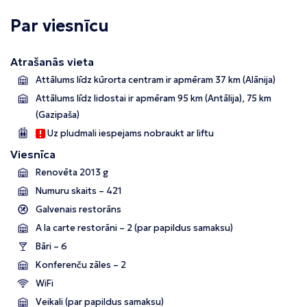
Par viesnīcu
Atrašanās vieta
Attālums līdz kūrorta centram ir apmēram 37 km (Alānija)
Attālums līdz lidostai ir apmēram 95 km (Antālija), 75 km
(Gazipaša)
Uz pludmali iespejams nobraukt ar liftu
Viesnīca
Renovēta 2013 g
Numuru skaits – 421
Galvenais restorāns
A la carte restorāni – 2 (par papildus samaksu)
Bāri – 6
Konferenču zāles – 2
WiFi
Veikali (par papildus samaksu)